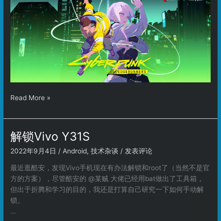
Cyberpunk
Read More »
Edgerunners
解锁Vivo Y31S
2022年9月4日
/
Android
,
技术杂谈
/
发表评论
最近逛酷安，发现Vivo手机现在有办法解锁和root了（当然不是官
方的方案），尽管酷安的 @某贼 大佬已经用bat做出了工具箱，
但出于折腾和学习的目的，我还是打算自己研究一下如何手动解
锁。
…