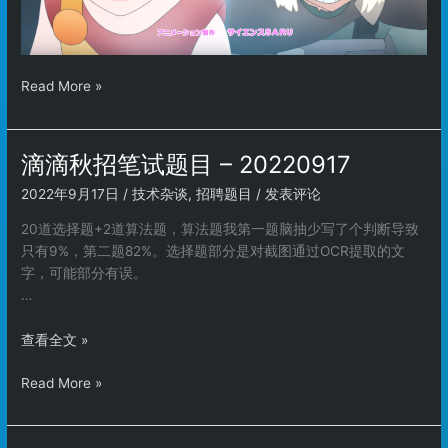
幽
Read More »
零
幻
境
滴滴秋招笔试题目 – 20220917
完
2022年9月17日
/
技术杂谈
,
招聘题目
/
发表评论
结
20道选择题+2道算法题，算法题我第一题脑抽少写了个判断导致
只有9%，第二题82%。选择题部分是对截图通过OCR提取的文
字，可能部分有误。
…
滴
查看全文 »
滴
滴
Read More »
秋
滴
招
秋
笔
招