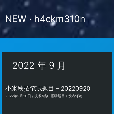
跳
至
内
NEW · h4ckm310n
容
2022 年 9 月
小米秋招笔试题目 – 20220920
2022年9月20日
/
技术杂谈
,
招聘题目
/
发表评论
…