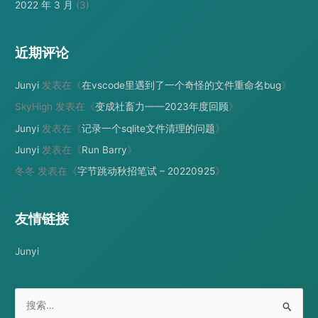
2022 年 3 月
(3)
近期评论
Junyi
发表在《
在vscode里遇到了一个奇怪的文件重命名bug
》
SkyHigh
发表在《
变成社畜力——2023年度回顾
》
Junyi
发表在《
记录一个sqlite文件清理的问题
》
Junyi
发表在《
Run Barry
》
冬冬
发表在《
字节跳动秋招笔试 – 20220925
》
友情链接
Junyi
搜
索