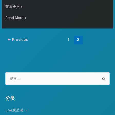
解
查看全文 »
锁
解
Read More »
Vivo
锁
Y31S
Vivo
Y31S
←
Previous
1
2
搜
索
：
分类
Live观后感
(7)