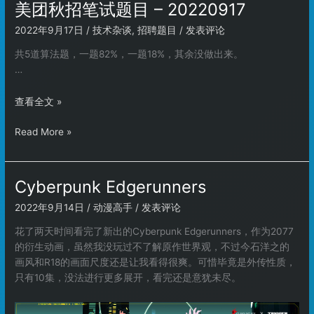
试
美团秋招笔试题目 – 20220917
笔
题
2022年9月17日
/
技术杂谈
,
招聘题目
/
发表评论
试
目
题
–
共5道算法题，一题82%，一题18%，其余没做出来。
目
20220917
…
–
20220917
美
查看全文 »
团
美
Read More »
秋
团
招
秋
笔
招
试
Cyberpunk Edgerunners
笔
题
2022年9月14日
/
动漫高手
/
发表评论
试
目
题
–
花了两天时间看完了新出的Cyberpunk Edgerunners，作为2077
目
20220917
的衍生动画，虽然我没玩过不了解原作世界观，不过今石洋之的
–
画风和R18的画面尺度还是让我看得很爽。可惜毕竟是外传性质，
20220917
只有10集，没法进行更多展开，看完还是意犹未尽。