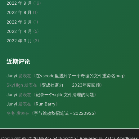
2022 年 9 月
(16)
2022 年 8 月
(1)
2022 年 6 月
(1)
2022 年 4 月
(5)
2022 年 3 月
(3)
近期评论
Junyi
发表在《
在vscode里遇到了一个奇怪的文件重命名bug
》
SkyHigh
发表在《
变成社畜力——2023年度回顾
》
Junyi
发表在《
记录一个sqlite文件清理的问题
》
Junyi
发表在《
Run Barry
》
冬冬
发表在《
字节跳动秋招笔试 – 20220925
》
Copyright © 2026 NEW · h4ckm310n | Powered by
Astra WordPress