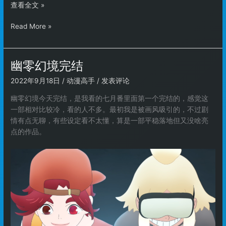
小
查看全文 »
米
小
Read More »
秋
米
招
秋
笔
招
试
幽零幻境完结
笔
题
2022年9月18日
/
动漫高手
/
发表评论
试
目
题
–
幽零幻境今天完结，是我看的七月番里面第一个完结的，感觉这
目
20220920
一部相对比较冷，看的人不多。最初我是被画风吸引的，不过剧
–
情有点无聊，有些设定看不太懂，算是一部平稳落地但又没啥亮
20220920
点的作品。