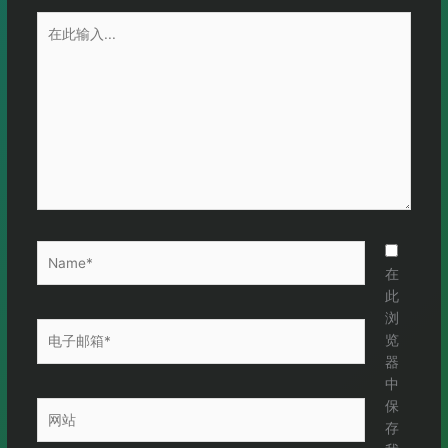
在
此
输
入...
Name*
在
此
浏
电
览
子
器
邮
中
箱
保
网
*
存
站