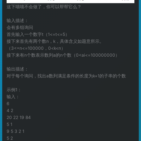
这下喵喵不会做了，你可以帮帮它么？
输入描述：
会有多组询问
首先输入一个数字t（1<=t<=5）
接下来首先有两个数n，k，具体含义如题意所示。
（3<=n<=100000，0<k<n）
接下来有n个数表示数列a的n个数（0<ai<=100000000）
输出描述：
对于每个询问，找出a数列满足条件的长度为k+1的子串的个数
示例1：
输入：
6
4 2
20 22 19 84
5 1
9 5 3 2 1
5 2