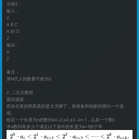
示例2：
输入：
2
A B C
A B1 D
2
输出：
A
2
备注：
第N代人的数量可能为0
2. 二次方数组
题目描述：
双休在家的凯凯真的是太无聊了，他准备和他家的猫玩一个游
戏。
给定一个长度为n的数列a0,a1,a2,a3..an-1，以及一个数k
求a数列有多少个满足以下条件的长度为k+1的子串