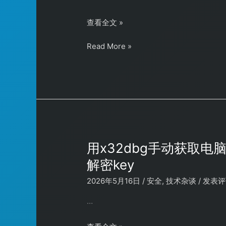
问
初
查看全文 »
题
始
初
Read More »
化
始
anylinuxfs
化
时
anylinuxfs
使
时
用
使
第
用
三
第
方
三
docker
用x32dbg手动获取电脑
方
镜
解密key
docker
像
镜
仓
2026年5月16日
/
安全
,
技术杂谈
/
发表评
像
库
…
仓
拉
库
取