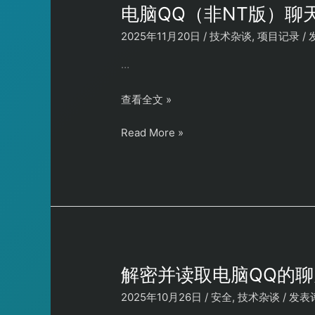
库
电脑QQ（非NT版）聊
2025年11月20日
/
技术杂谈
,
项目记录
/
…
电
查看全文 »
脑
电
Read More »
QQ（非
脑
NT
QQ（非
版）
NT
聊
版）
天
聊
图
天
片
图
清
片
理
解密并读取电脑QQ的聊天
清
工
2025年10月26日
/
安全
,
技术杂谈
/
发表
理
具