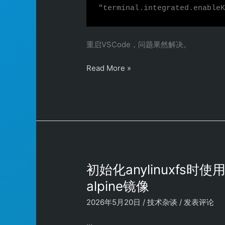
重启VSCode，问题果然解决。
MacOS
Read More »
VSCode
中
运
行
OpenCode
的
一
个
初始化anylinuxfs时
输
alpine镜像
入
法
2026年5月20日
/
技术杂谈
/
发表评论
相
…
关