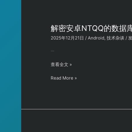
中
定
指
群
定
聊
群
的
解密安卓NTQQ的数据
聊
图
2025年12月21日
/
Android
,
技术杂谈
/
的
片
图
…
片
解
查看全文 »
密
解
Read More »
安
密
卓
安
NTQQ
卓
的
NTQQ
数
的
据
数
库
据