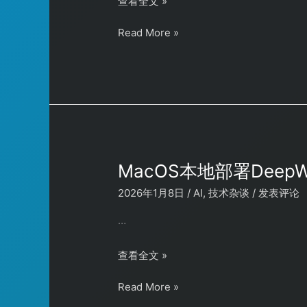
用
查看全文 »
拉
alpine
x32dbg
取
镜
用
Read More »
手
alpine
像
x32dbg
动
镜
手
获
像
动
取
获
电
取
脑
电
QQ
脑
聊
QQ
天
MacOS本地部署DeepWi
聊
记
2026年1月8日
/
AI
,
技术杂谈
/
发表评论
天
录
记
（Msg3.0.db）
…
录
的
（Msg3.0.db）
解
MacOS
查看全文 »
的
密
本
解
key
MacOS
Read More »
地
密
本
部