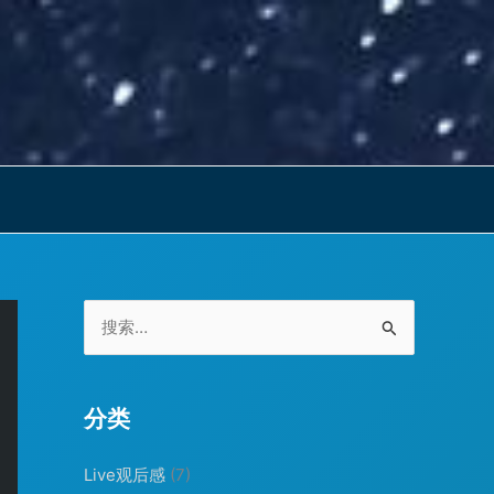
搜
索
：
分类
Live观后感
(7)