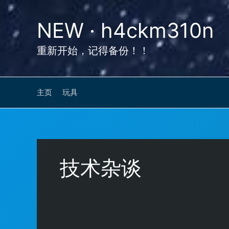
跳
至
NEW · h4ckm310n
内
容
重新开始，记得备份！！
主页
玩具
技术杂谈