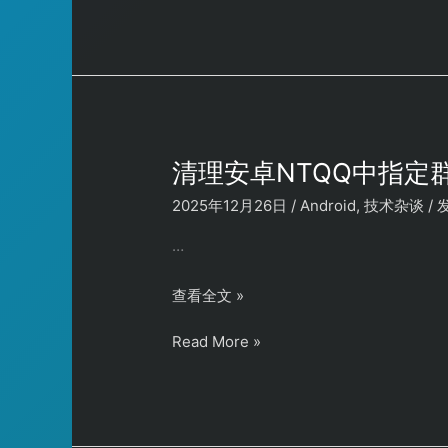
key
地
署
部
DeepWiki
署
DeepWiki
清理安卓NTQQ中指定
2025年12月26日
/
Android
,
技术杂谈
/
…
清
查看全文 »
理
清
Read More »
安
理
卓
安
NTQQ
卓
中
NTQQ
指