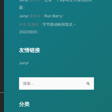
题
》
Junyi
发表在《
Run Barry
》
冬冬
发表在《
字节跳动秋招笔试 –
20220925
》
友情链接
Junyi
搜
索
：
分类