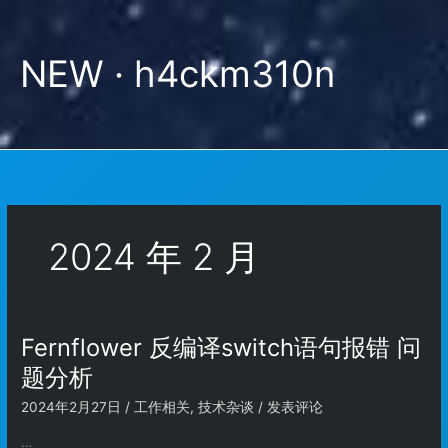
跳
至
内
NEW · h4ckm310n
容
2024 年 2 月
Fernflower 反编译switch语句报错 问
题分析
2024年2月27日
/
工作相关
,
技术杂谈
/
发表评论
…