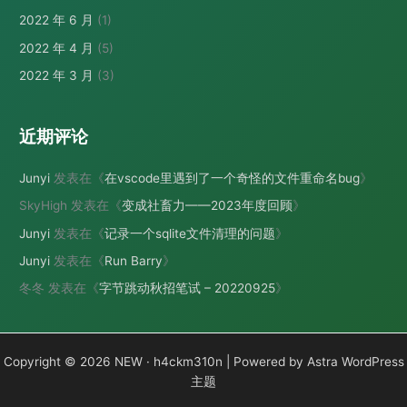
2022 年 6 月
(1)
2022 年 4 月
(5)
2022 年 3 月
(3)
近期评论
Junyi
发表在《
在vscode里遇到了一个奇怪的文件重命名bug
》
SkyHigh
发表在《
变成社畜力——2023年度回顾
》
Junyi
发表在《
记录一个sqlite文件清理的问题
》
Junyi
发表在《
Run Barry
》
冬冬
发表在《
字节跳动秋招笔试 – 20220925
》
Copyright © 2026 NEW · h4ckm310n | Powered by
Astra WordPress
主题