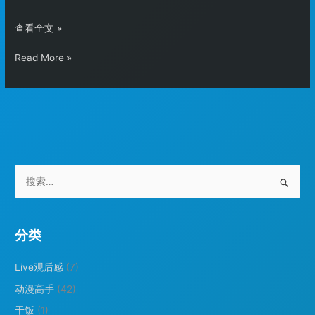
Fernflower
查看全文 »
反
Fernflower
Read More »
编
反
译
编
switch
译
语
switch
句
语
报
句
错
报
问
搜
错
题
索
问
分
：
题
析
分
分类
析
Live观后感
(7)
动漫高手
(42)
干饭
(1)