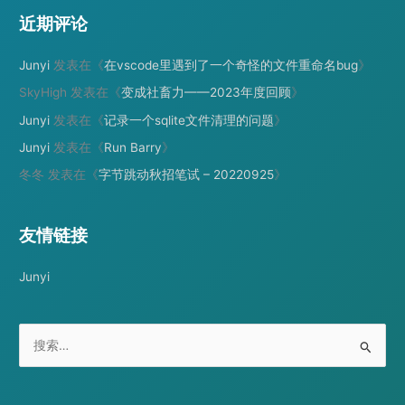
近期评论
Junyi
发表在《
在vscode里遇到了一个奇怪的文件重命名bug
》
SkyHigh
发表在《
变成社畜力——2023年度回顾
》
Junyi
发表在《
记录一个sqlite文件清理的问题
》
Junyi
发表在《
Run Barry
》
冬冬
发表在《
字节跳动秋招笔试 – 20220925
》
友情链接
Junyi
搜
索
：