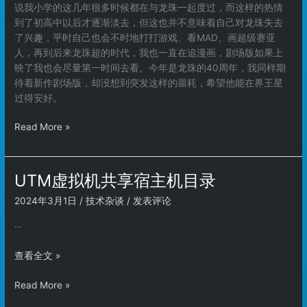
说我小学的这几年很多时候都在与龙珠一起度过，而这样的热情
到了初高中以后才逐渐淡去，但这也并不意味着自己对龙珠失去
了兴趣，平时自己也会不时地打打游戏、看MAD、画超级赛亚
人，再到后来龙珠超的时代，我也一直在追漫画，剧场版如果上
映了我也会尽量第一时间去看。今年是龙珠的40周年，我同样期
待着新作剧场版，却没想到突发这样的噩耗，希望他能在界王星
过得安好。
缅
Read More »
怀
鸟
山
UTM虚拟机共享宿主机目录
明
2024年3月1日
/
技术杂谈
/
发表评论
…
UTM
查看全文 »
虚
UTM
Read More »
拟
虚
机