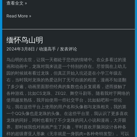
TRUE
查看全文 »
上
TRUE
Read More »
海
上
演
海
唱
演
会
缅怀鸟山明
唱
2024年3月8日
/
动漫高手
/
发表评论
会
鸟山明的去世，让我一天都处于悲伤的情绪中。在众多看过的漫
画和动画中，龙珠对我来说是一个特别的存在。尽管我在上幼儿
园的时候就有看过龙珠，但真正开始入坑还是在小学三年级左
右，当时我对龙珠的热爱达到了无可自拔的程度，漫画不知道翻
了多少遍，动画里面那些经典的集数也会反复观看，进而接触了
各种游戏，比如CS龙珠、ZEQ2、舞空斗剧等。随着我对于网络的
使用越发熟练，我开始使用一些社交平台，比如贴吧和一些论
坛，我在这些平台上使用的用户名和头像都与龙珠相关，我的第
一个QQ头像也是龙珠的头像。在这些平台里，我认识了更多喜欢
龙珠的同好，同时也看到了不少龙珠的同人小说和漫画，大开眼
界。那时候我也对画画产生了兴趣，平时喜欢开脑洞设计各种各
样的超级赛亚人形象（无非就是一身肌肉+各种奇特发型）。可以