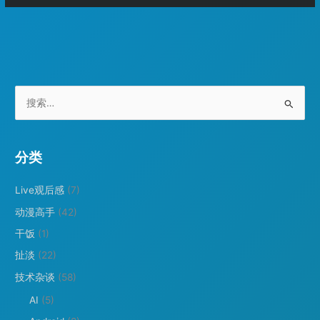
拟
共
机
享
共
宿
享
主
宿
机
主
目
搜
机
录
索
目
：
录
分类
Live观后感
(7)
动漫高手
(42)
干饭
(1)
扯淡
(22)
技术杂谈
(58)
AI
(5)