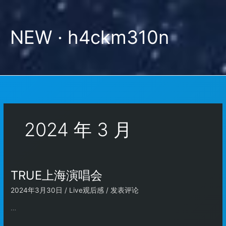
跳
至
内
NEW · h4ckm310n
容
2024 年 3 月
TRUE上海演唱会
2024年3月30日
/
Live观后感
/
发表评论
…