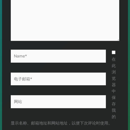
入...
Name*
在
此
浏
电
览
子
器
邮
中
箱
保
网
*
存
站
我
的
显示名称、邮箱地址和网站地址，以便下次评论时使用。