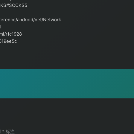
SOCKS#SOCKS5
eference/android/net/Network
l
tml/rfc1928
c619ee5c
用
*
标注