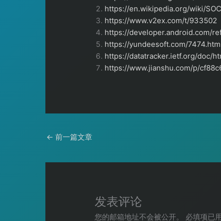
https://en.wikipedia.org/wiki/
https://www.v2ex.com/t/933502
https://developer.android.com/r
https://yundeesoft.com/7474.htm
https://datatracker.ietf.org/doc/h
https://www.jianshu.com/p/cf88
←
前一篇文章
发表评论
您的邮箱地址不会被公开。
必填项已