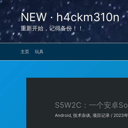
跳
至
NEW · h4ckm310n
内
容
重新开始，记得备份！！
主页
玩具
S5W2C：一个安卓So
Android
,
技术杂谈
,
项目记录
/
2023