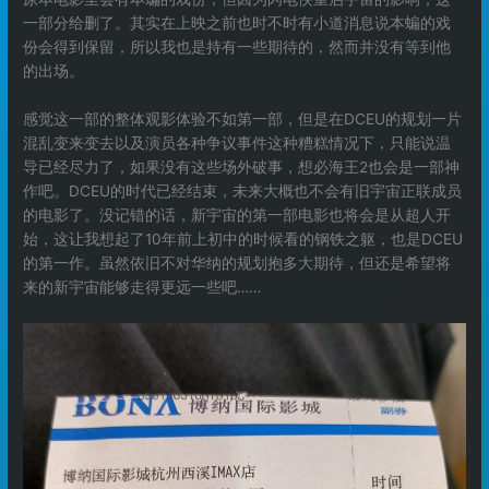
一部分给删了。其实在上映之前也时不时有小道消息说本蝙的戏
份会得到保留，所以我也是持有一些期待的，然而并没有等到他
的出场。
感觉这一部的整体观影体验不如第一部，但是在DCEU的规划一片
混乱变来变去以及演员各种争议事件这种糟糕情况下，只能说温
导已经尽力了，如果没有这些场外破事，想必海王2也会是一部神
作吧。DCEU的时代已经结束，未来大概也不会有旧宇宙正联成员
的电影了。没记错的话，新宇宙的第一部电影也将会是从超人开
始，这让我想起了10年前上初中的时候看的钢铁之躯，也是DCEU
的第一作。虽然依旧不对华纳的规划抱多大期待，但还是希望将
来的新宇宙能够走得更远一些吧……