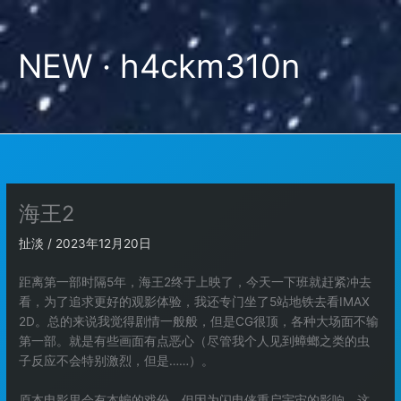
跳
至
内
NEW · h4ckm310n
容
海王2
扯淡
/
2023年12月20日
距离第一部时隔5年，海王2终于上映了，今天一下班就赶紧冲去
看，为了追求更好的观影体验，我还专门坐了5站地铁去看IMAX
2D。总的来说我觉得剧情一般般，但是CG很顶，各种大场面不输
第一部。就是有些画面有点恶心（尽管我个人见到蟑螂之类的虫
子反应不会特别激烈，但是……）。
原本电影里会有本蝙的戏份，但因为闪电侠重启宇宙的影响，这