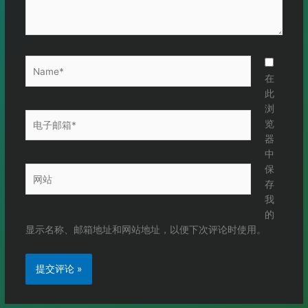
Name*
在
此
浏
电
览
子
器
邮
中
箱
保
网
*
存
站
我
的
显示名称、邮箱地址和网站地址，以便下次评论时使用。