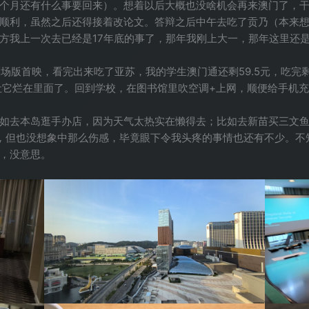
个月还有什么事要回来）。想着以后大概也没啥机会再来澳门了，
顺利，虽然之后还得接着改论文。答辩之后中午去吃了贡乃（本来
方我上一次去已经是17年底的事了，那年我刚上大一，那年这里还是
场版首映，看完出来吃了亚苏，我的学生澳门通还剩59.5元，吃完剩
能让它烂在里面了。回到学校，在图书馆里吹空调+上网，顺便给手机
如去本岛逛手办店，因为天气太热实在懒得去；比如去新苗买三文
，但也没想象中那么伤感，毕竟眼下令我头疼的事情也还有不少。不
，没意思。