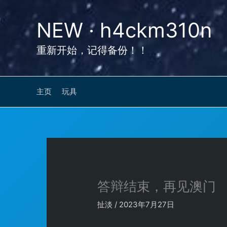
跳
至
NEW · h4ckm310n
内
容
重新开始，记得备份！！
主页
玩具
答辩结束，再见澳门
扯淡
/
2023年7月27日