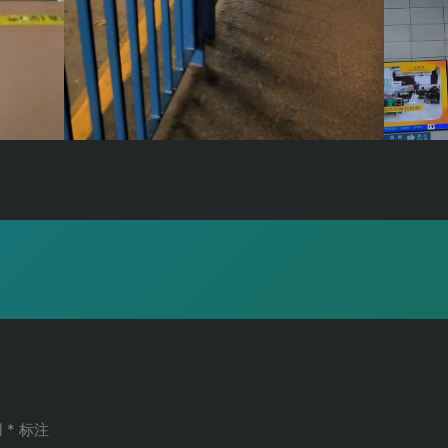
用
*
标注