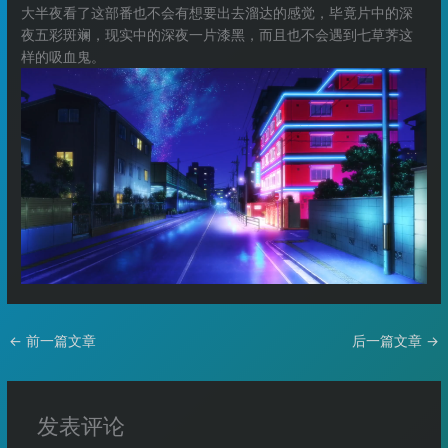
大半夜看了这部番也不会有想要出去溜达的感觉，毕竟片中的深
夜五彩斑斓，现实中的深夜一片漆黑，而且也不会遇到七草荠这
样的吸血鬼。
←
前一篇文章
后一篇文章
→
发表评论