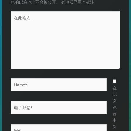
您的邮箱地址不会被公开。
必填项已用
*
标注
在
此
输
入...
Name*
在
此
浏
电
览
子
器
邮
中
箱
保
网
*