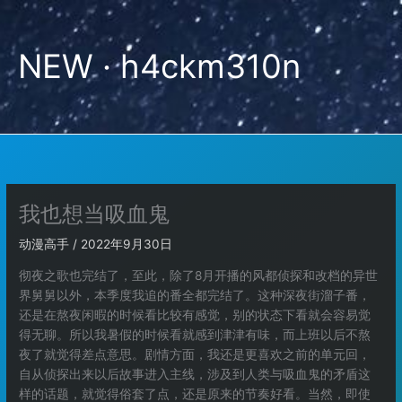
跳
至
内
NEW · h4ckm310n
容
我也想当吸血鬼
动漫高手
/
2022年9月30日
彻夜之歌也完结了，至此，除了8月开播的风都侦探和改档的异世
界舅舅以外，本季度我追的番全都完结了。这种深夜街溜子番，
还是在熬夜闲暇的时候看比较有感觉，别的状态下看就会容易觉
得无聊。所以我暑假的时候看就感到津津有味，而上班以后不熬
夜了就觉得差点意思。剧情方面，我还是更喜欢之前的单元回，
自从侦探出来以后故事进入主线，涉及到人类与吸血鬼的矛盾这
样的话题，就觉得俗套了点，还是原来的节奏好看。当然，即使